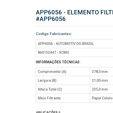
APP6056 - ELEMENTO FILT
#APP6056
Codigo Fabricantes:
APP6056 - AUTOMOTIV DO BRASIL
860152447 - XCMG
INFORMAÇÕES TÉCNICAS:
Comprimento (A):
378,0 mm
Largura (B):
21,00 mm
Altura Total (C):
235,0 mm
Meio Filtrante:
Papel Celulo
APLICAÇÕES:*