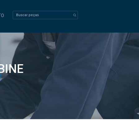
TO
BINE