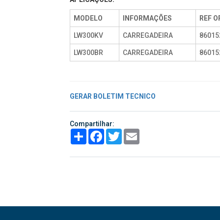
MODELO
INFORMAÇÕES
REF O
LW300KV
CARREGADEIRA
86015
LW300BR
CARREGADEIRA
86015
GERAR BOLETIM TECNICO
Compartilhar:
Share
Facebook
Twitter
Email