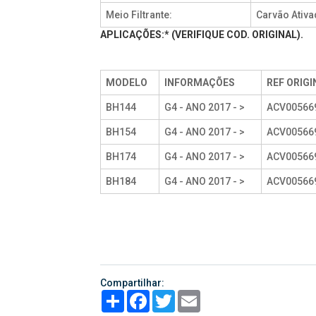
Meio Filtrante:
Carvão Ativ
APLICAÇÕES:* (VERIFIQUE COD. ORIGINAL).
MODELO
INFORMAÇÕES
REF ORIGI
BH144
G4 - ANO 2017 - >
ACV00566
BH154
G4 - ANO 2017 - >
ACV00566
BH174
G4 - ANO 2017 - >
ACV00566
BH184
G4 - ANO 2017 - >
ACV00566
Compartilhar:
Share
Facebook
Twitter
Email