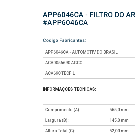
APP6046CA - FILTRO DO AR
#APP6046CA
Codigo Fabricantes:
APP6046CA - AUTOMOTIV DO BRASIL
ACV0056690 AGCO
ACA690 TECFIL
INFORMAÇÕES TÉCNICAS:
Comprimento (A):
565,0 mm
Largura (B):
145,0 mm
Altura Total (C):
52,00 mm