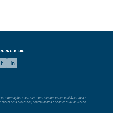
edes sociais
nas informações que a automotiv acredita serem confiáveis, mas a
 conhecer seus processos, contaminantes e condições de aplicação