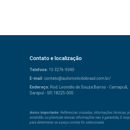
Contato e localização
Telefone:
15 3276-9340
E-mail:
contato@automotivdobrasil.com.br/
Endereço:
Rod. Leonidio de Souza Barros - Camapuã,
Sarapuí - SP, 18225-000
Aviso importante
:
Refêrencias cruzadas, informações técnicas, 
extatidão ou plenitude dessas informações nao é garantida, É res
para determinar se a peça correta foi selecionada.