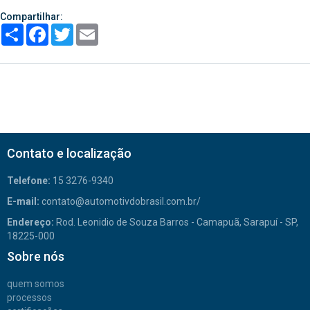
Compartilhar:
Share
Facebook
Twitter
Email
Contato e localização
Telefone:
15 3276-9340
E-mail:
contato@automotivdobrasil.com.br/
Endereço:
Rod. Leonidio de Souza Barros - Camapuã, Sarapuí - SP,
18225-000
Sobre nós
quem somos
processos