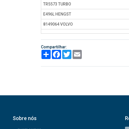
TR5573 TURBO
E496L HENGST
8149064 VOLVO
Compartilhar:
Share
Facebook
Twitter
Email
Sobre nós
R