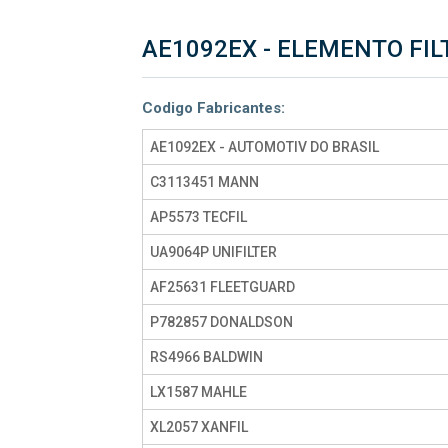
AE1092EX - ELEMENTO FIL
Codigo Fabricantes:
AE1092EX - AUTOMOTIV DO BRASIL
C3113451 MANN
AP5573 TECFIL
UA9064P UNIFILTER
AF25631 FLEETGUARD
P782857 DONALDSON
RS4966 BALDWIN
LX1587 MAHLE
XL2057 XANFIL