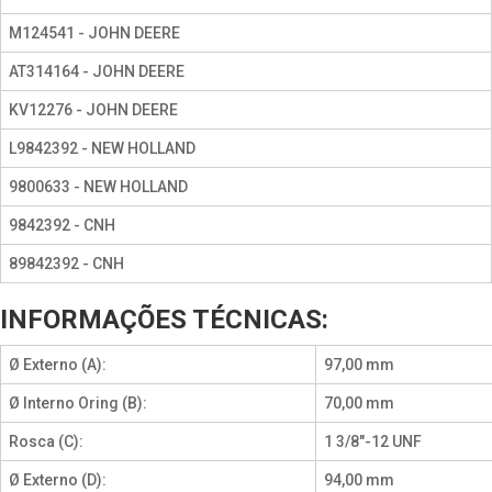
M124541 - JOHN DEERE
AT314164 - JOHN DEERE
KV12276 - JOHN DEERE
L9842392 - NEW HOLLAND
9800633 - NEW HOLLAND
9842392 - CNH
89842392 - CNH
INFORMAÇÕES TÉCNICAS:
Ø Externo (A):
97,00 mm
Ø Interno Oring (B):
70,00 mm
Rosca (C):
1 3/8"-12 UNF
Ø Externo (D):
94,00 mm