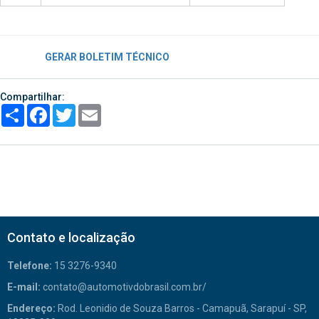
GERAR BOLETIM TÉCNICO
Compartilhar:
Share
Facebook
Twitter
Email
Contato e localização
Telefone:
15 3276-9340
E-mail:
contato@automotivdobrasil.com.br/
Endereço:
Rod. Leonidio de Souza Barros - Camapuã, Sarapuí - SP,