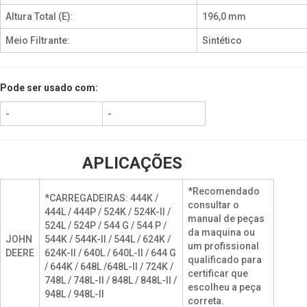
Altura Total (E):
196,0 mm
Meio Filtrante:
Sintético
Pode ser usado com:
-
-
APLICAÇÕES
*Recomendado
*CARREGADEIRAS: 444K /
consultar o
444L / 444P / 524K / 524K-II /
manual de peças
524L / 524P / 544 G / 544 P /
da maquina ou
JOHN
544K / 544K-II / 544L / 624K /
um profissional
DEERE
624K-II / 640L / 640L-II / 644 G
qualificado para
/ 644K / 648L /648L-II / 724K /
certificar que
748L / 748L-II / 848L / 848L-II /
escolheu a peça
948L / 948L-II
correta.